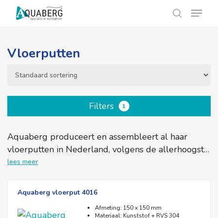
Skip
Menu
Menu
to
search
main
content
Vloerputten
Filters
1
Aquaberg produceert en assembleert al haar
vloerputten in Nederland, volgens de allerhoogste
normen, gemaakt van de beste kwaliteit. In de loop
lees meer
der jaren heeft Aquaberg bovendien een aantal
unieke (en zelf bedachte) vernuftigheden
Aquaberg vloerput 4016
doorgevoerd in haar producten. Zo zijn veel van
Afmeting: 150 x 150 mm
onze vloerputten gemakkelijk plaatsbaar door de
Materiaal: Kunststof + RVS 304