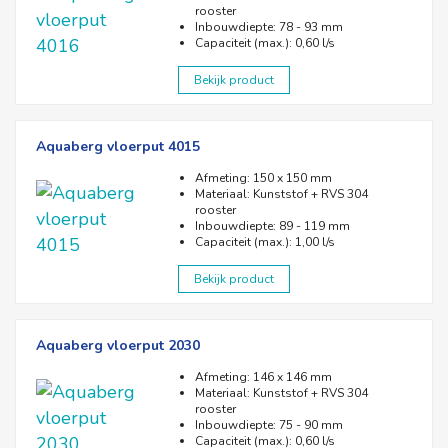
rooster
horizontale en verticale verstelbaarheid. Een
Inbouwdiepte: 78 - 93 mm
andere innovatie die wij, naar aanleiding van een
Capaciteit (max.): 0,60 l/s
klantwens, zelf hebben bedacht is het reukslot mét
Bekijk product
handgreep. Het reukslot is hierdoor eenvoudig
uitneembaar en sneller schoon te maken. Tevens
produceren wij vloerputten die zijn diepgetrokken
Aquaberg vloerput 4015
uit één stuk roestvrijstaal: wederom een unieke
Afmeting: 150 x 150 mm
eigenschap.
Materiaal: Kunststof + RVS 304
rooster
Inbouwdiepte: 89 - 119 mm
Capaciteit (max.): 1,00 l/s
Bekijk product
Aquaberg vloerput 2030
Afmeting: 146 x 146 mm
Materiaal: Kunststof + RVS 304
rooster
Inbouwdiepte: 75 - 90 mm
Capaciteit (max.): 0,60 l/s