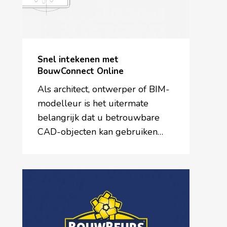
Snel intekenen met
BouwConnect Online
Als architect, ontwerper of BIM-
modelleur is het uitermate
belangrijk dat u betrouwbare
CAD-objecten kan gebruiken…
BouwBeurs
2019:
het
was