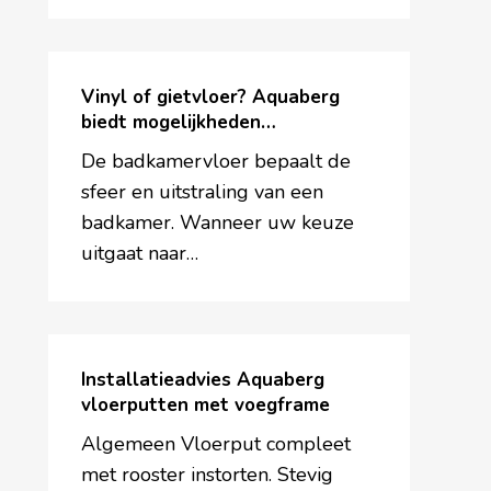
Vinyl
of
Vinyl of gietvloer? Aquaberg
gietvloer?
biedt mogelijkheden…
Aquaberg
De badkamervloer bepaalt de
biedt
sfeer en uitstraling van een
mogelijkheden…
badkamer. Wanneer uw keuze
uitgaat naar…
Installatieadvies
Aquaberg
Installatieadvies Aquaberg
vloerputten
vloerputten met voegframe
met
Algemeen Vloerput compleet
voegframe
met rooster instorten. Stevig