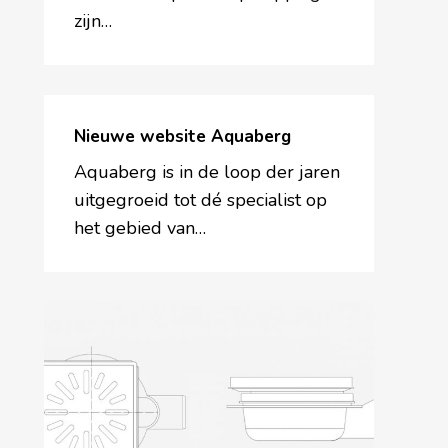
zijn…
Nieuwe
website
Nieuwe website Aquaberg
Aquaberg
Aquaberg is in de loop der jaren
uitgegroeid tot dé specialist op
het gebied van…
Snel
intekenen
met
BouwConnect
Online