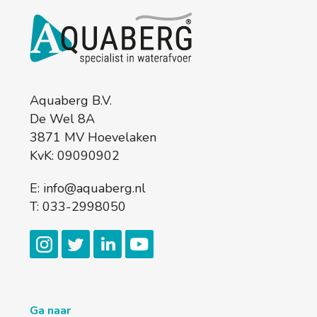
Aquaberg B.V.
De Wel 8A
3871 MV Hoevelaken
KvK: 09090902
E:
info@aquaberg.nl
T:
033-2998050
Ga naar