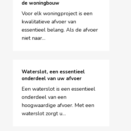
voor
de woningbouw
in
Voor elk woningproject is een
de
kwalitatieve afvoer van
woningbouw
essentieel belang. Als de afvoer
niet naar…
Waterslot,
een
Waterslot, een essentieel
essentieel
onderdeel van uw afvoer
onderdeel
Een waterslot is een essentieel
van
onderdeel van een
uw
hoogwaardige afvoer. Met een
afvoer
waterslot zorgt u…