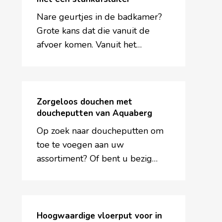
meer
Nare geurtjes in de badkamer?
met
Grote kans dat die vanuit de
een
afvoer komen. Vanuit het…
stankafsluiter
Zorgeloos
douchen
Zorgeloos douchen met
met
doucheputten van Aquaberg
doucheputten
Op zoek naar doucheputten om
van
toe te voegen aan uw
Aquaberg
assortiment? Of bent u bezig…
Hoogwaardige
vloerput
Hoogwaardige vloerput voor in