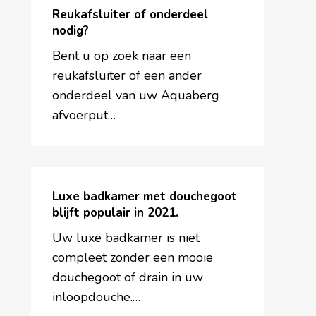
of
Reukafsluiter of onderdeel
onderdeel
nodig?
nodig?
Bent u op zoek naar een
reukafsluiter of een ander
onderdeel van uw Aquaberg
afvoerput…
Luxe
badkamer
Luxe badkamer met douchegoot
met
blijft populair in 2021.
douchegoot
Uw luxe badkamer is niet
blijft
compleet zonder een mooie
populair
douchegoot of drain in uw
in
inloopdouche.…
2021.