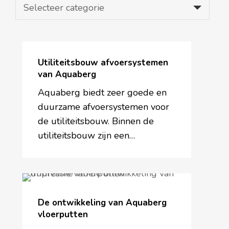
Selecteer categorie
Utiliteitsbouw
afvoersystemen
Utiliteitsbouw afvoersystemen
van
van Aquaberg
Aquaberg
Aquaberg biedt zeer goede en
duurzame afvoersystemen voor
de utiliteitsbouw. Binnen de
utiliteitsbouw zijn een…
De
ontwikkeling
De ontwikkeling van Aquaberg
van
vloerputten
Aquaberg