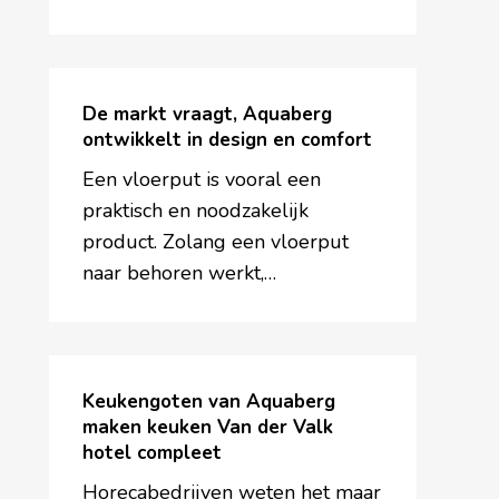
is
het
verhaal
De
van
markt
De markt vraagt, Aquaberg
familiebedrijf
vraagt,
ontwikkelt in design en comfort
Aquaberg
Aquaberg
Een vloerput is vooral een
ontwikkelt
praktisch en noodzakelijk
in
product. Zolang een vloerput
design
naar behoren werkt,…
en
comfort
Keukengoten
van
Keukengoten van Aquaberg
Aquaberg
maken keuken Van der Valk
hotel compleet
maken
keuken
Horecabedrijven weten het maar