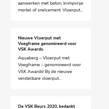
aanwerken met beton, krimpvrije
mortel of snelcement. Vloerput…
Nieuwe
Vloerput
Nieuwe Vloerput met
met
Voegframe genomineerd voor
VSK Awards.
Voegframe
genomineerd
Aquaberg – Vloerput met
voor
Voegframe – genomineerd voor
VSK
VSK Awards! Bij de nieuwe
Awards.
verstelbare vloerput…
De
VSK
De VSK Beurs 2020, bedankt