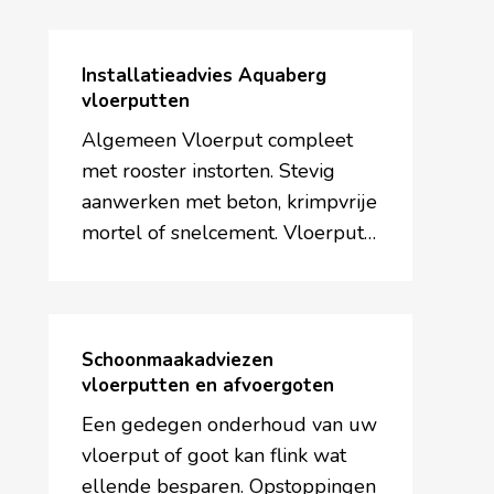
Installatieadvies
Aquaberg
Installatieadvies Aquaberg
vloerputten
vloerputten
Algemeen Vloerput compleet
met rooster instorten. Stevig
aanwerken met beton, krimpvrije
mortel of snelcement. Vloerput…
Schoonmaakadviezen
vloerputten
Schoonmaakadviezen
en
vloerputten en afvoergoten
afvoergoten
Een gedegen onderhoud van uw
vloerput of goot kan flink wat
ellende besparen. Opstoppingen