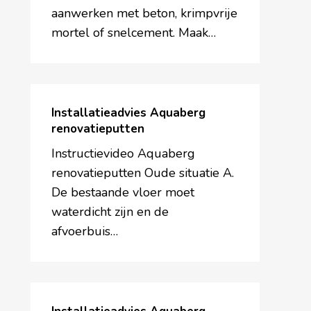
aanwerken met beton, krimpvrije
mortel of snelcement. Maak…
Installatieadvies
Aquaberg
Installatieadvies Aquaberg
renovatieputten
renovatieputten
Instructievideo Aquaberg
renovatieputten Oude situatie A.
De bestaande vloer moet
waterdicht zijn en de
afvoerbuis…
Installatieadvies
Aquaberg