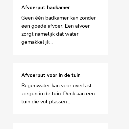
badkamer
Afvoerput badkamer
Geen één badkamer kan zonder
een goede afvoer. Een afvoer
zorgt namelijk dat water
gemakkelijk…
Afvoerput
voor
Afvoerput voor in de tuin
in
Regenwater kan voor overlast
de
zorgen in de tuin. Denk aan een
tuin
tuin die vol plassen…
Reukafsluiter