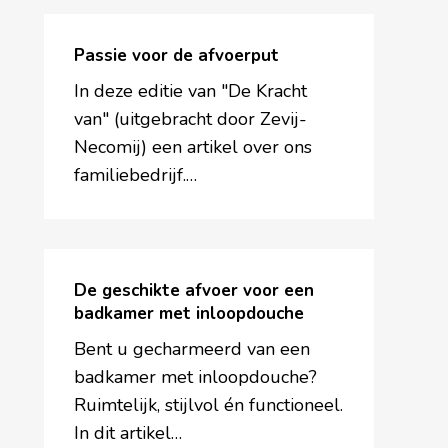
Passie
voor
Passie voor de afvoerput
de
In deze editie van "De Kracht
afvoerput
van" (uitgebracht door Zevij-
Necomij) een artikel over ons
familiebedrijf.…
De
geschikte
De geschikte afvoer voor een
afvoer
badkamer met inloopdouche
voor
Bent u gecharmeerd van een
een
badkamer met inloopdouche?
badkamer
Ruimtelijk, stijlvol én functioneel.
met
In dit artikel…
inloopdouche