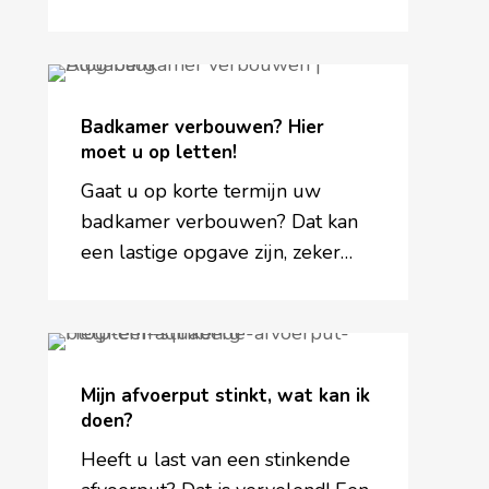
Badkamer
verbouwen?
Badkamer verbouwen? Hier
Hier
moet u op letten!
moet
u
Gaat u op korte termijn uw
op
badkamer verbouwen? Dat kan
letten!
een lastige opgave zijn, zeker…
Mijn
afvoerput
Mijn afvoerput stinkt, wat kan ik
stinkt,
doen?
wat
kan
Heeft u last van een stinkende
ik