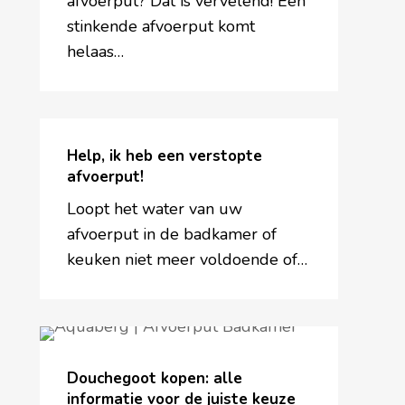
afvoerput? Dat is vervelend! Een
doen?
stinkende afvoerput komt
helaas…
Help,
ik
Help, ik heb een verstopte
heb
afvoerput!
een
Loopt het water van uw
verstopte
afvoerput in de badkamer of
afvoerput!
keuken niet meer voldoende of…
Douchegoot
kopen:
Douchegoot kopen: alle
alle
informatie voor de juiste keuze