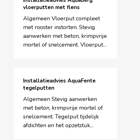
Installatieadvies Aquaberg
vloerputten
vloerputten met flens
met
Algemeen Vloerput compleet
flens
met rooster instorten. Stevig
aanwerken met beton, krimpvrije
mortel of snelcement. Vloerput…
Installatieadvies
AquaFente
Installatieadvies AquaFente
tegelputten
tegelputten
Algemeen Stevig aanwerken
met beton, krimpvrije mortel of
snelcement. Tegelput tijdelijk
afdichten en het opzetstuk…