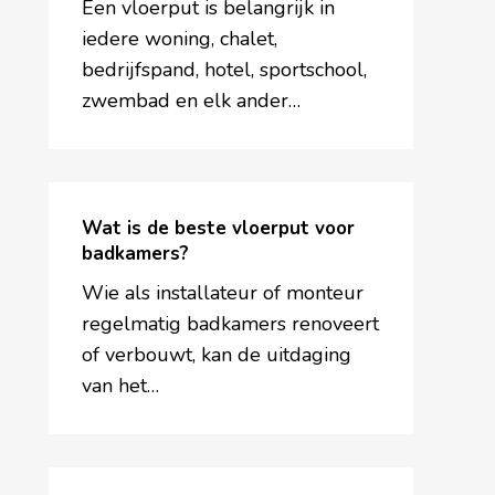
vloerputten
Een vloerput is belangrijk in
iedere woning, chalet,
bedrijfspand, hotel, sportschool,
zwembad en elk ander…
Wat
is
Wat is de beste vloerput voor
de
badkamers?
beste
Wie als installateur of monteur
vloerput
regelmatig badkamers renoveert
voor
of verbouwt, kan de uitdaging
badkamers?
van het…
Aquaberg