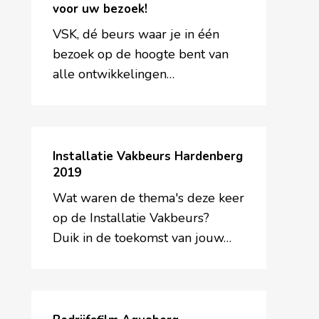
Beurs
voor uw bezoek!
2020,
VSK, dé beurs waar je in één
bedankt
bezoek op de hoogte bent van
voor
alle ontwikkelingen…
uw
bezoek!
Installatie
Vakbeurs
Installatie Vakbeurs Hardenberg
Hardenberg
2019
2019
Wat waren de thema's deze keer
op de Installatie Vakbeurs? ​
Duik in de toekomst van jouw…
Bedrijfsfilm
Aquaberg