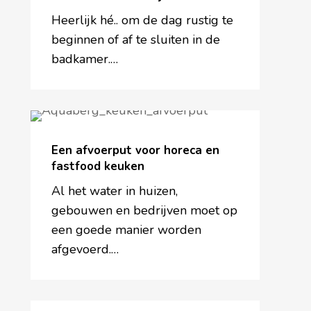
informatie
voor
Heerlijk hé.. om de dag rustig te
de
beginnen of af te sluiten in de
juiste
badkamer.…
keuze
Een
afvoerput
Een afvoerput voor horeca en
voor
fastfood keuken
horeca
en
Al het water in huizen,
fastfood
gebouwen en bedrijven moet op
keuken
een goede manier worden
afgevoerd.…
Afvoerput