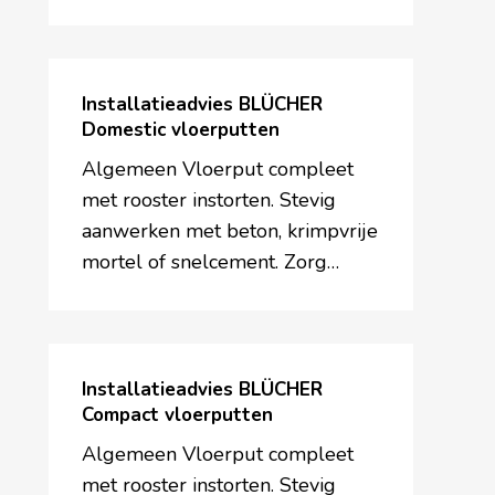
Installatieadvies
BLÜCHER
Installatieadvies BLÜCHER
Domestic
Domestic vloerputten
vloerputten
Algemeen Vloerput compleet
met rooster instorten. Stevig
aanwerken met beton, krimpvrije
mortel of snelcement. Zorg…
Installatieadvies
BLÜCHER
Installatieadvies BLÜCHER
Compact
Compact vloerputten
vloerputten
Algemeen Vloerput compleet
met rooster instorten. Stevig