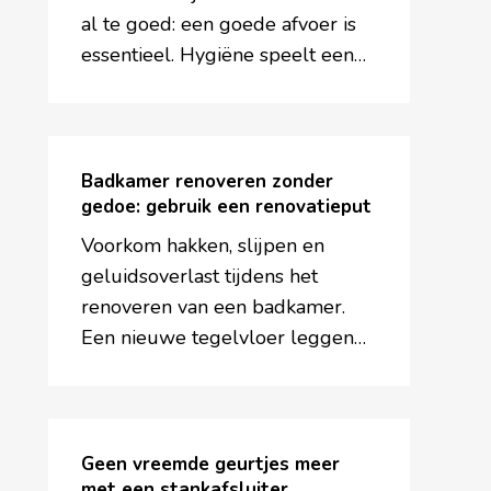
Van
al te goed: een goede afvoer is
der
essentieel. Hygiëne speelt een…
Valk
hotel
compleet
Badkamer
renoveren
Badkamer renoveren zonder
zonder
gedoe: gebruik een renovatieput
gedoe:
Voorkom hakken, slijpen en
gebruik
geluidsoverlast tijdens het
een
renoveren van een badkamer.
renovatieput
Een nieuwe tegelvloer leggen…
Geen
vreemde
Geen vreemde geurtjes meer
geurtjes
met een stankafsluiter