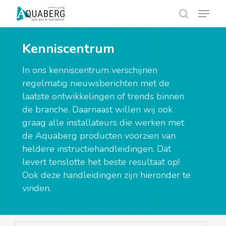
Skip
Menu
Menu
to
search
main
content
Kenniscentrum
In ons kenniscentrum verschijnen
regelmatig nieuwsberichten met de
laatste ontwikkelingen of trends binnen
de branche. Daarnaast willen wij ook
graag alle installateurs die werken met
de Aquaberg producten voorzien van
heldere instructiehandleidingen. Dat
levert tenslotte het beste resultaat op!
Ook deze handleidingen zijn hieronder te
vinden.