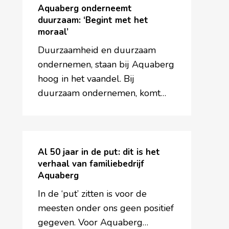
onderneemt
Aquaberg onderneemt
duurzaam:
duurzaam: ‘Begint met het
moraal’
‘Begint
met
Duurzaamheid en duurzaam
het
ondernemen, staan bij Aquaberg
moraal’
hoog in het vaandel. Bij
duurzaam ondernemen, komt…
Al
50
Al 50 jaar in de put: dit is het
jaar
verhaal van familiebedrijf
Aquaberg
in
de
In de ‘put’ zitten is voor de
put:
meesten onder ons geen positief
dit
gegeven. Voor Aquaberg…