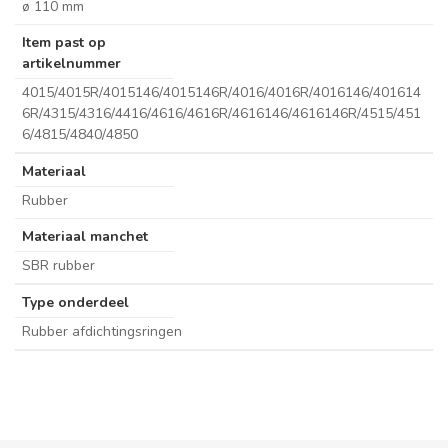
ø 110 mm
Item past op
artikelnummer
4015/4015R/4015146/4015146R/4016/4016R/4016146/401614
6R/4315/4316/4416/4616/4616R/4616146/4616146R/4515/451
6/4815/4840/4850
Materiaal
Rubber
Materiaal manchet
SBR rubber
Type onderdeel
Rubber afdichtingsringen