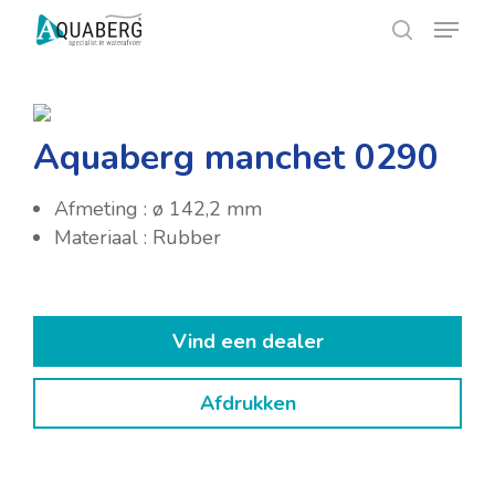
Skip
Menu
Menu
to
search
main
content
Aquaberg manchet 0290
Afmeting : ø 142,2 mm
Materiaal : Rubber
Vind een dealer
Afdrukken