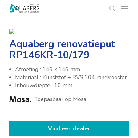
Skip
Menu
Menu
to
search
main
content
Aquaberg renovatieput
RP146KR-10/179
Afmeting : 146 x 146 mm
Materiaal : Kunststof + RVS 304 rand/rooster
Inbouwdiepte : 10 mm
Toepasbaar op Mosa
Vind een dealer