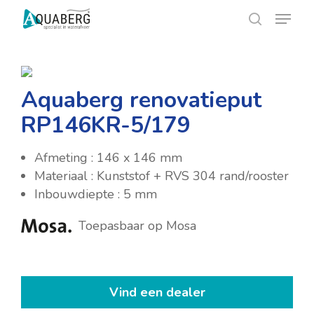
Skip
Menu
Menu
to
search
main
content
Aquaberg renovatieput
RP146KR-5/179
Afmeting : 146 x 146 mm
Materiaal : Kunststof + RVS 304 rand/rooster
Inbouwdiepte : 5 mm
Toepasbaar op Mosa
Vind een dealer